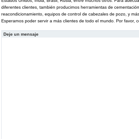
Estados Unidos, India, Brasil, Rusia, entre muchos otros. Para adec
diferentes clientes, también producimos herramientas de cementació
reacondicionamiento, equipos de control de cabezales de pozo, y más
Esperamos poder servir a más clientes de todo el mundo. Por favor, 
Deje un mensaje