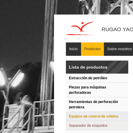
RUGAO YAOU
Inicio
Productos
Sobre nosotros
Lista de productos
Extracción de petróleo
Piezas para máquinas
perforadoras
Herramientas de perforación
petrolera
Equipos de control de sólidos
Separador de esquistos