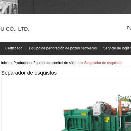
Р
 CO., LTD.
Certificado
Equipo de perforación de pozos petroleros
Servicio de logíst
Inicio
»
Productos
»
Equipos de control de sólidos
» Separador de esquistos
Separador de esquistos