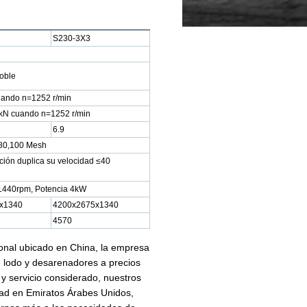
S230-3X3
oble
uando n=1252 r/min
kN cuando n=1252 r/min
6.9
, 80,100 Mesh
ción duplica su velocidad ≤40
 1440rpm, Potencia 4kW
x1340
4200x2675x1340
4570
ional ubicado en China, la empresa
 lodo y desarenadores a precios
y servicio considerado, nuestros
ad en Emiratos Árabes Unidos,