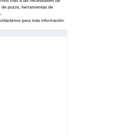
uarnos más a las necesidades de
n de pozos, herramientas de
.
contáctenos para más información.