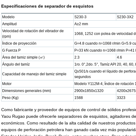
Especificaciones de separador de esquistos
Modelo
S230-3
S230-3X2
Amplitud
A≥2 mm
Velocidad de rotación del vibrador de
1068, 1252 con polea de velocidad d
(rpm)
Índice de proyección
G=4.8 cuando n=1068 r/min G=5.9 c
G Fuerza P
P=33 kN cuando n=1068 r/min P=41 
Área del tamiz simple (㎡)
2.3
4.6
Ángulo del tamíz
1ro. 0°,2do. 5°, Tamíz API 20, 40, 60
Q≥501/s cuando el líquido de perfora
Capacidad de manejo del tamiz simple
segundos
Motor
Modelo Y112M-4, Índice de rotación
Dimensiones generales (mm)
2900x1850x1320
4200x2675
Peso (Kg)
1588
3323
Como fabricante y proveedor de equipos de control de sólidos profes
Yaou Rugao puede ofrecerle separadores de esquistos, agitadores de
económicos. Como resultado de la alta calidad de nuestros productos 
equipos de perforación petrolera han ganado cada vez más popularid