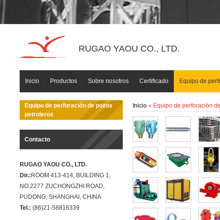
RUGAO YAOU CO., LTD.
Inicio
Productos
Sobre nosotros
Certificado
Equipo de perf
Equipo de perforación de pozos
Inicio
» Equipo de perforación de
petroleros
Contacto
RUGAO YAOU CO., LTD.
Dir.:
ROOM 413-414, BUILDING 1,
NO.2277 ZUCHONGZHI ROAD,
PUDONG, SHANGHAI, CHINA
Tel.:
(86)21-58818339