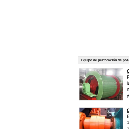
Equipo de perforación de poz
l
n
y
E
a