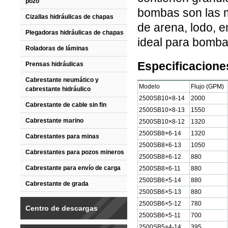
pozo
bombas son las 
Cizallas hidráulicas de chapas
de arena, lodo, 
Plegadoras hidráulicas de chapas
ideal para bomba
Roladoras de láminas
Especificacione
Prensas hidráulicas
Cabrestante neumático y
Modelo
Flujo (GPM)
cabrestante hidráulico
2500SB10×8-14
2000
Cabrestante de cable sin fin
2500SB10×8-13
1550
Cabrestante marino
2500SB10×8-12
1320
2500SB8×6-14
1320
Cabrestantes para minas
2500SB8×6-13
1050
Cabrestantes para pozos mineros
2500SB8×6-12
880
Cabrestante para envío de carga
2500SB8×6-11
880
2500SB6×5-14
880
Cabrestante de grada
2500SB6×5-13
880
2500SB6×5-12
780
Centro de descargas
2500SB6×5-11
700
2500SB5×4-14
395