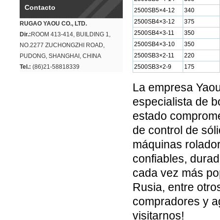
Contacto
2500SB5×4-12
340
2500SB4×3-12
375
RUGAO YAOU CO., LTD.
2500SB4×3-11
350
Dir.:
ROOM 413-414, BUILDING 1,
2500SB4×3-10
350
NO.2277 ZUCHONGZHI ROAD,
2500SB3×2-11
220
PUDONG, SHANGHAI, CHINA
Tel.:
(86)21-58818339
2500SB3×2-9
175
La empresa Yaou
especialista de
estado compromet
de control de sól
máquinas rolador
confiables, dura
cada vez más pop
Rusia, entre otro
compradores y ag
visitarnos!