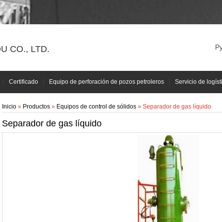
Р
 CO., LTD.
Certificado
Equipo de perforación de pozos petroleros
Servicio de logíst
Inicio
»
Productos
»
Equipos de control de sólidos
» Separador de gas líquido
Separador de gas líquido