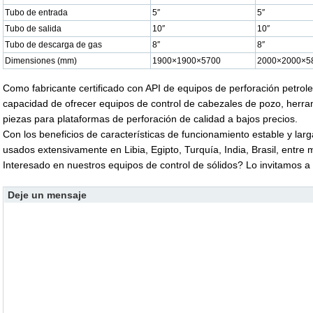
Tubo de entrada
5″
5″
Tubo de salida
10″
10″
Tubo de descarga de gas
8″
8″
Dimensiones (mm)
1900×1900×5700
2000×2000×5
Como fabricante certificado con API de equipos de perforación petrol
capacidad de ofrecer equipos de control de cabezales de pozo, herr
piezas para plataformas de perforación de calidad a bajos precios.
Con los beneficios de características de funcionamiento estable y lar
usados extensivamente en Libia, Egipto, Turquía, India, Brasil, entre 
Interesado en nuestros equipos de control de sólidos? Lo invitamos a
Deje un mensaje