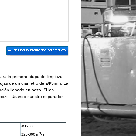
para la primera etapa de limpieza
rbujas de un diámetro de ≥Φ3mm. La
ción llenado en pozo. Si las
l pozo. Usando nuestro separador
Φ1200
3
220-300 m
/h