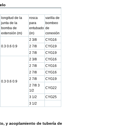
elo
longitud de la
rosca
varilla de
junta de la
para
bombeo
bomba de
entubado
de
extensión (m)
(in)
conexión
2 3/8
CYG16
0.3 0.6 0.9
2 7/8
CYG19
2 7/8
CYG19
2 3/8
CYG16
2 7/8
CYG16
2 7/8
CYG16
2 7/8
CYG19
0.3 0.6 0.9
2 7/8 3
CYG22
1/2
3 1/2
CYG25
3 1/2
to, y acoplamiento de tubería de