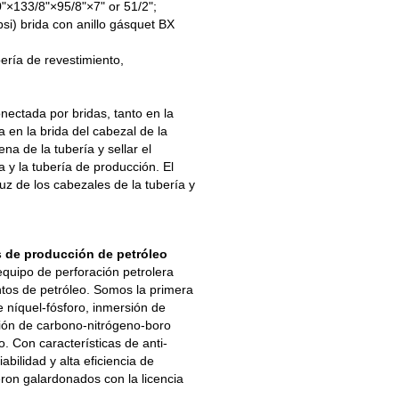
0"×133/8"×95/8"×7" or 51/2";
psi) brida con anillo gásquet BX
bería de revestimiento,
ectada por bridas, tanto en la
a en la brida del cabezal de la
na de la tubería y sellar el
a y la tubería de producción. El
ruz de los cabezales de la tubería y
 de producción de petróleo
quipo de perforación petrolera
ntos de petróleo. Somos la primera
 níquel-fósforo, inmersión de
ión de carbono-nitrógeno-boro
. Con características de anti-
iabilidad y alta eficiencia de
on galardonados con la licencia