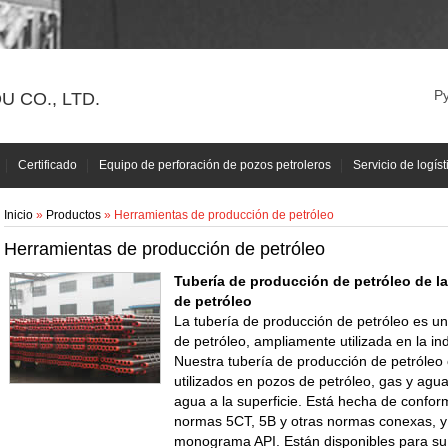
Р
 CO., LTD.
Certificado
Equipo de perforación de pozos petroleros
Servicio de logíst
Inicio
»
Productos
» Herramientas de producción de petróleo
Herramientas de producción de petróleo
Tubería de producción de petróleo de l
de petróleo
La tubería de producción de petróleo es u
de petróleo, ampliamente utilizada en la ind
Nuestra tubería de producción de petróleo 
utilizados en pozos de petróleo, gas y agua
agua a la superficie. Está hecha de conform
normas 5CT, 5B y otras normas conexas, y 
monograma API. Están disponibles para su