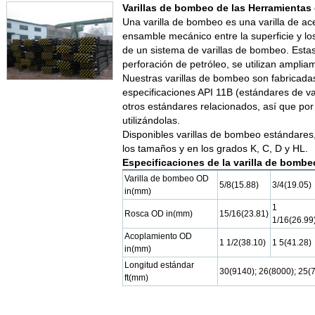
Varillas de bombeo de las Herramientas
Una varilla de bombeo es una varilla de ace
ensamble mecánico entre la superficie y l
de un sistema de varillas de bombeo. Estas
perforación de petróleo, se utilizan ampliam
Nuestras varillas de bombeo son fabricada
especificaciones API 11B (estándares de var
otros estándares relacionados, así que por
utilizándolas.
Disponibles varillas de bombeo estándares
los tamaños y en los grados K, C, D y HL.
Especificaciones de la varilla de bombe
Varilla de bombeo OD
5/8(15.88)
3/4(19.05)
in(mm)
1
Rosca OD in(mm)
15/16(23.81)
1/16(26.99
Acoplamiento OD
1 1/2(38.10)
1 5(41.28)
in(mm)
Longitud estándar
30(9140); 26(8000); 25(
ft(mm)