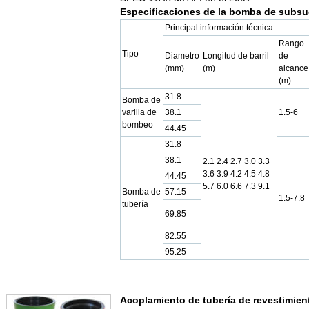
Especificaciones de la bomba de subsu
Principal información técnica
Rango
Tipo
Diametro
Longitud de barril
de
(mm)
(m)
alcance
(m)
31.8
Bomba de
varilla de
38.1
1.5-6
bombeo
44.45
31.8
38.1
2.1 2.4 2.7 3.0 3.3
3.6 3.9 4.2 4.5 4.8
44.45
5.7 6.0 6.6 7.3 9.1
Bomba de
57.15
1.5-7.8
tubería
69.85
82.55
95.25
Acoplamiento de tubería de revestimien