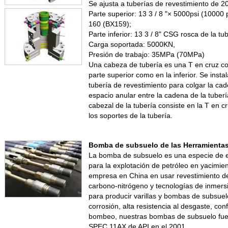
Se ajusta a tuberías de revestimiento de 2
Parte superior: 13 3 / 8 "× 5000psi (10000 
160 (BX159);
Parte inferior: 13 3 / 8" CSG rosca de la tu
Carga soportada: 5000KN,
Presión de trabajo: 35MPa (70MPa)
Una cabeza de tubería es una T en cruz con
parte superior como en la inferior. Se instal
tubería de revestimiento para colgar la cade
espacio anular entre la cadena de la tuberí
cabezal de la tubería consiste en la T en c
los soportes de la tubería.
Bomba de subsuelo de las Herramientas
La bomba de subsuelo es una especie de e
para la explotación de petróleo en yacimie
empresa en China en usar revestimiento de
carbono-nitrógeno y tecnologías de inmers
para producir varillas y bombas de subsuelo
corrosión, alta resistencia al desgaste, conf
bombeo, nuestras bombas de subsuelo fuer
SPEC 11AX de API en el 2001.