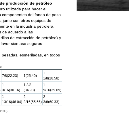
 de producción de petróleo
ro utilizada para hacer el
os componentes del fondo de pozo
, junto con otros equipos de
ente en la industria petrolera.
s de acuerdo a las
illas de extracción de petróleo) y
 favor siéntase seguros
, pesadas, esmeriladas, en todos
o
1
7/8(22.23)
1(25.40)
1/8(28.58)
1
1 3/8
1
)
3/16(30.16)
(34.93)
9/16(39.69)
1
2
2
13/16(46.04)
3/16(55.56)
3/8(60.33)
7620)