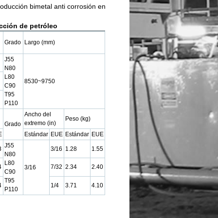
oducción bimetal anti corrosión en
cción de petróleo
Grado
Largo (mm)
J55
N80
L80
8530~9750
C90
T95
P110
Ancho del
Peso (kg)
extremo (in)
Grado
E
Estándar
EUE
Estándar
EUE
J55
8
3/16
1.28
1.55
N80
L80
4
7/32
2.34
2.40
3/16
C90
T95
4
1/4
3.71
4.10
P110