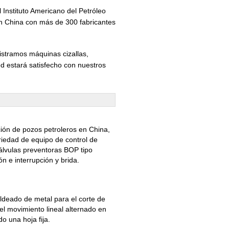
l Instituto Americano del Petróleo
en China con más de 300 fabricantes
istramos máquinas cizallas,
d estará satisfecho con nuestros
ión de pozos petroleros en China,
edad de equipo de control de
álvulas preventoras BOP tipo
n e interrupción y brida.
ldeado de metal para el corte de
 el movimiento lineal alternado en
o una hoja fija.