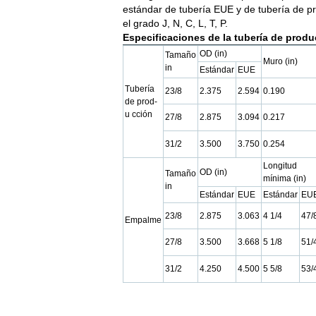
estándar de tubería EUE y de tubería de pr
el grado J, N, C, L, T, P.
Especificaciones de la tubería de produ
OD (in)
Tamaño
Muro (in)
in
Estándar
EUE
Tubería
23/8
2.375
2.594
0.190
de prod-
u cción
27/8
2.875
3.094
0.217
31/2
3.500
3.750
0.254
Longitud
OD (in)
Tamaño
mínima (in)
in
Estándar
EUE
Estándar
EU
23/8
2.875
3.063
4 1/4
47/
Empalme
27/8
3.500
3.668
5 1/8
51/
31/2
4.250
4.500
5 5/8
53/