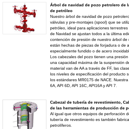
Árbol de navidad de pozo petrolero de 
de petróleo
Nuestro árbol de navidad de pozo petrolero
válvulas y pre-montajes (spool) que se util
petróleo, ideal para aplicaciones terrestre
de Navidad se ajustan todos a la última ed
contención de presión de nuestro árbol de
están hechas de piezas de forjadura o de a
especialmente fundido o de acero inoxidabl
Los cabezales del pozo tienen una presió
una capacidad máxima de la suspensión de
material van de AA a través de FF, las clas
los niveles de especificación del producto
los estándares MR0175 de NACE. Nuestra 
6A, API 6D, API 16C, API16A y API 7.
Cabezal de tubería de revestimiento, Ca
de las herramientas de producción de p
Al igual que otros equipos de perforación d
tubería de revestimiento es también fabri
petrolíferos.