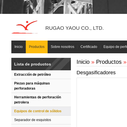
RUGAO YAOU CO., LTD.
Inicio
Productos
Sobre nosotros
Certificado
Equipo de perf
Inicio
»
Productos
Lista de productos
Desgasificadores
Extracción de petróleo
Piezas para máquinas
perforadoras
Herramientas de perforación
petrolera
Equipos de control de sólidos
Separador de esquistos