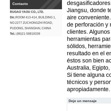
desgasificadore
Contacto
Jiangsu, donde t
RUGAO YAOU CO., LTD.
aire conveniente.
Dir.:
ROOM 413-414, BUILDING 1,
NO.2277 ZUCHONGZHI ROAD,
de perforación y
PUDONG, SHANGHAI, CHINA
clientes. Alguno
Tel.:
(86)21-58818339
herramientas para
sólidos, herrami
resultado en el e
éstos son bien a
Australia, Egipto,
Si tiene alguna c
técnicos y perso
apropiadamente.
Deje un mensaje