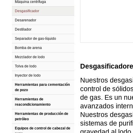
Máquina centrífuga
Desgasificador
Desarenador
Destilador
Separador de gas-líquido
Bomba de arena
Mezclador de lodo
Desgasificador
Tolva de lodo
Inyector de lodo
Nuestros desgasi
Herramientas para cementación
control de sólido
de pozo
de gas. Es un nu
Herramientas de
avanzados intern
reacondicionamiento
Nuestros desgas
Herramientas de producción de
petróleo
sistemas de purif
Equipos de control de cabezal de
gravedad al lodo 