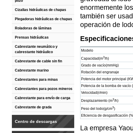
pozo
enormemente los 
Cizallas hidráulicas de chapas
también ser usad
Plegadoras hidráulicas de chapas
operación de lodo
Roladoras de láminas
Especificacione
Prensas hidráulicas
Cabrestante neumático y
Modelo
cabrestante hidráulico
3
Capacidad(m
/h)
Cabrestante de cable sin fin
Grado de vacío(mmHg)
Cabrestante marino
Rotación del engranaje
Potencia del motor principal (K
Cabrestantes para minas
Potencia de la bomba de vacío 
Cabrestantes para pozos mineros
Velocidad(r/min)
Cabrestante para envío de carga
3
Desplazamiento (m
/h)
Cabrestante de grada
3
Peso del lodo(g/cm
)
Eficiencia de desgasificación (%
Centro de descargas
La empresa Yaou 