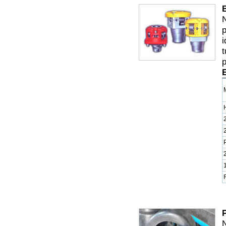
B
N
p
i
t
p
E
N