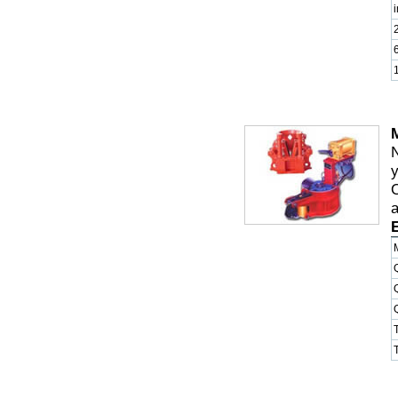
i
y
a