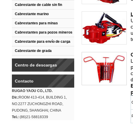
Cabrestante de cable sin fin
Cabrestante marino
U
Cabrestantes para minas
c
u
Cabrestantes para pozos mineros
t
Cabrestante para envío de carga
Cabrestante de grada
Centro de descargas
p
c
Contacto
RUGAO YAOU CO., LTD.
Dir.:
ROOM 413-414, BUILDING 1,
NO.2277 ZUCHONGZHI ROAD,
PUDONG, SHANGHAI, CHINA
Tel.:
(86)21-58818339