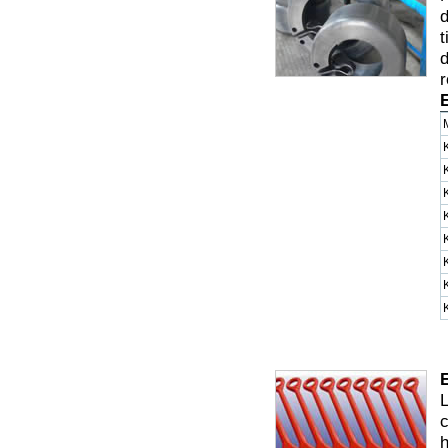
d
t
d
r
L
c
h