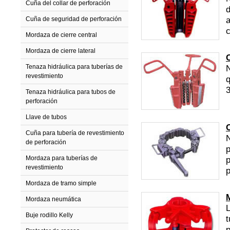
Cuña del collar de perforación
d
a
Cuña de seguridad de perforación
c
Mordaza de cierre central
Mordaza de cierre lateral
Tenaza hidráulica para tuberías de
N
revestimiento
q
Tenaza hidráulica para tubos de
perforación
Llave de tubos
Cuña para tubería de revestimiento
N
de perforación
p
Mordaza para tuberías de
revestimiento
Mordaza de tramo simple
Mordaza neumática
L
Buje rodillo Kelly
t
p