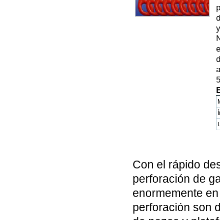
p
d
y
N
e
d
a
5
Con el rápido des
perforación de g
enormemente en l
perforación son 