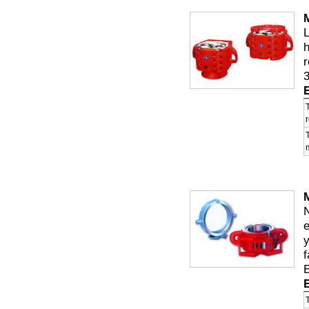
L
h
r
3
e
y
f
E