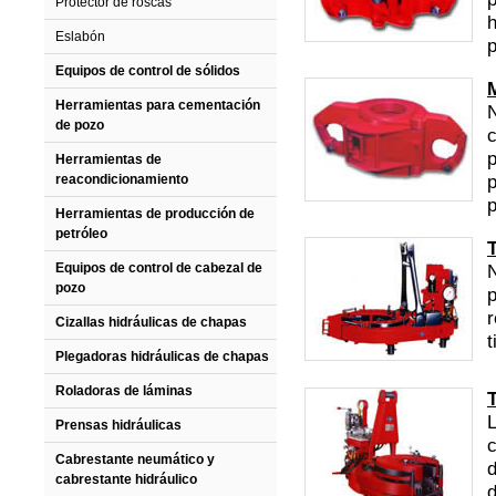
Protector de roscas
h
Eslabón
p
Equipos de control de sólidos
M
Herramientas para cementación
N
de pozo
c
p
Herramientas de
p
reacondicionamiento
p
Herramientas de producción de
petróleo
Equipos de control de cabezal de
N
pozo
p
r
Cizallas hidráulicas de chapas
t
Plegadoras hidráulicas de chapas
Roladoras de láminas
L
Prensas hidráulicas
c
Cabrestante neumático y
d
cabrestante hidráulico
d