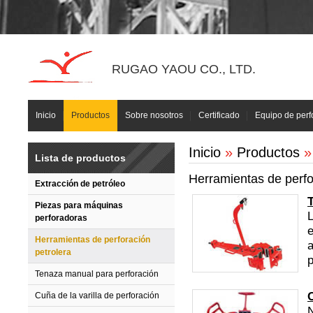
RUGAO YAOU CO., LTD.
Inicio
Productos
Sobre nosotros
Certificado
Equipo de perf
Inicio
»
Productos
» 
Lista de productos
Herramientas de perfo
Extracción de petróleo
Piezas para máquinas
L
perforadoras
e
Herramientas de perforación
a
petrolera
p
Tenaza manual para perforación
C
Cuña de la varilla de perforación
N