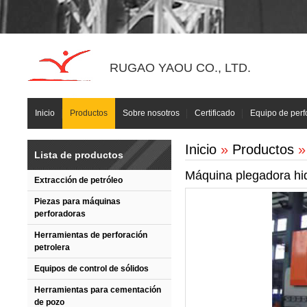
RUGAO YAOU CO., LTD.
Inicio
Productos
Sobre nosotros
Certificado
Equipo de perf
Inicio
»
Productos
»
Lista de productos
Máquina plegadora hi
Extracción de petróleo
Piezas para máquinas
perforadoras
Herramientas de perforación
petrolera
Equipos de control de sólidos
Herramientas para cementación
de pozo