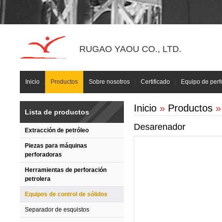
RUGAO YAOU CO., LTD.
Inicio
Productos
Sobre nosotros
Certificado
Equipo de perf
Inicio
»
Productos
Lista de productos
Desarenador
Extracción de petróleo
Piezas para máquinas
perforadoras
Herramientas de perforación
petrolera
Equipos de control de sólidos
Separador de esquistos