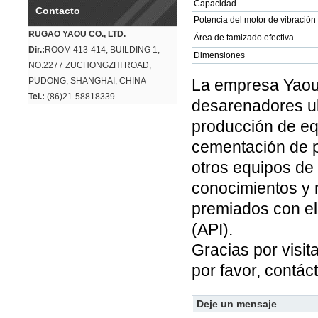
Capacidad
Contacto
Potencia del motor de vibración
RUGAO YAOU CO., LTD.
Área de tamizado efectiva
Dir.:
ROOM 413-414, BUILDING 1,
Dimensiones
NO.2277 ZUCHONGZHI ROAD,
PUDONG, SHANGHAI, CHINA
La empresa Yaou 
Tel.:
(86)21-58818339
desarenadores ub
producción de eq
cementación de p
otros equipos de
conocimientos y
premiados con el 
(API).
Gracias por visi
por favor, contác
Deje un mensaje