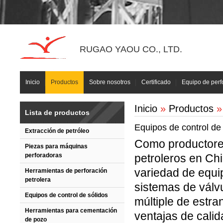
RUGAO YAOU CO., LTD.
Inicio
Productos
Sobre nosotros
Certificado
Equipo de perf
Inicio
»
Productos
» 
Lista de productos
Equipos de control de
Extracción de petróleo
Como productores
Piezas para máquinas
perforadoras
petroleros en C
variedad de equi
Herramientas de perforación
petrolera
sistemas de válv
Equipos de control de sólidos
múltiple de estra
Herramientas para cementación
ventajas de calid
de pozo