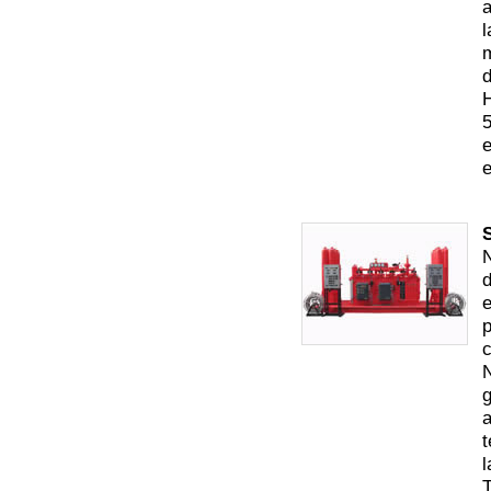
a
l
m
d
H
5
e
e
N
d
e
p
N
g
a
t
l