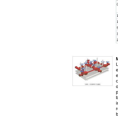
M
L
e
e
c
o
p
b
i
r
b