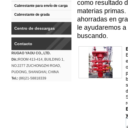
como resultado de
Cabrestante para envío de carga
materias primas.
Cabrestante de grada
ahorradas en gra
le ayudaremos a 
Centro de descargas
buscando.
Contacto
RUGAO YAOU CO., LTD.
B
Dir.:
ROOM 413-414, BUILDING 1,
e
NO.2277 ZUCHONGZHI ROAD,
o
PUDONG, SHANGHAI, CHINA
p
b
Tel.:
(86)21-58818339
s
d
S
r