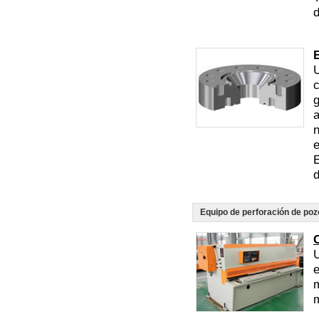
d
c
g
n
e
d
Equipo de perforación de poz
U
e
m
m