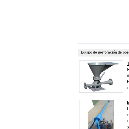
Equipo de perforación de poz
N
m
e
L
e
c
s