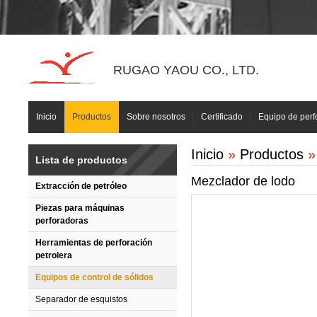
RUGAO YAOU CO., LTD.
Inicio
Productos
Sobre nosotros
Certificado
Equipo de perf
Inicio
»
Productos
Lista de productos
Mezclador de lodo
Extracción de petróleo
Piezas para máquinas
perforadoras
Herramientas de perforación
petrolera
Equipos de control de sólidos
Separador de esquistos