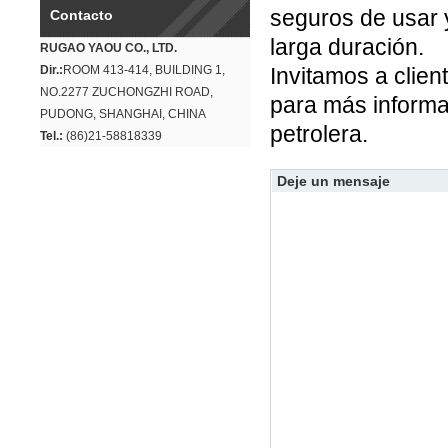
seguros de usar y
Contacto
larga duración.
RUGAO YAOU CO., LTD.
Dir.:
ROOM 413-414, BUILDING 1,
Invitamos a clien
NO.2277 ZUCHONGZHI ROAD,
para más informa
PUDONG, SHANGHAI, CHINA
petrolera.
Tel.:
(86)21-58818339
Deje un mensaje