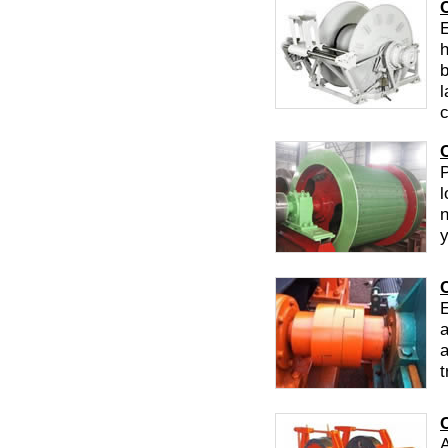
E
h
b
l
c
l
n
y
E
a
t
A