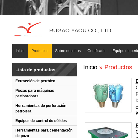
RUGAO YAOU CO., LTD.
Inicio
Productos
Sobre nosotros
Certificado
Equipo de perf
Inicio
» Productos
Lista de productos
Extracción de petróleo
C
Piezas para máquinas
perforadoras
l
Herramientas de perforación
c
petrolera
K
Equipos de control de sólidos
Herramientas para cementación
C
de pozo