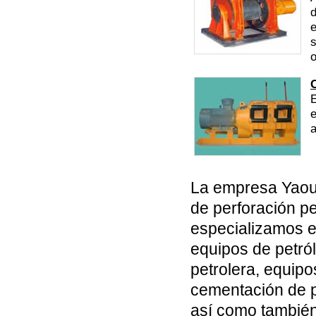
d
e
s
o
E
e
a
La empresa Yaou 
de perforación p
especializamos e
equipos de petró
petrolera, equipo
cementación de p
así como también