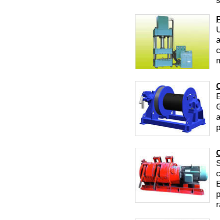
s
U
a
c
E
G
a
p
C
S
c
E
p
r