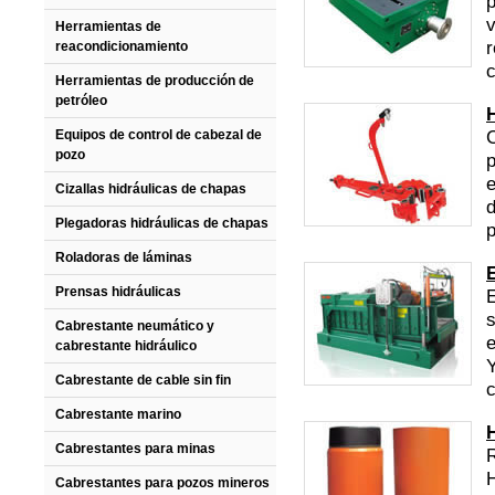
p
v
Herramientas de
r
reacondicionamiento
c
Herramientas de producción de
petróleo
C
Equipos de control de cabezal de
pozo
p
e
Cizallas hidráulicas de chapas
d
Plegadoras hidráulicas de chapas
p
Roladoras de láminas
Prensas hidráulicas
E
s
Cabrestante neumático y
e
cabrestante hidráulico
Y
Cabrestante de cable sin fin
c
Cabrestante marino
Cabrestantes para minas
Cabrestantes para pozos mineros