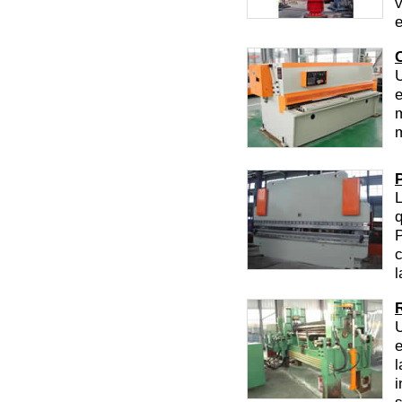
v
e
U
e
m
m
L
q
P
c
l
U
e
l
i