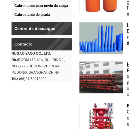
g
Cabrestante para envío de carga
P
m
Cabrestante de grada
Centro de descargas
E
r
t
Contacto
RUGAO YAOU CO., LTD.
Dir.:
ROOM 413-414, BUILDING 1,
NO.2277 ZUCHONGZHI ROAD,
PUDONG, SHANGHAI, CHINA
d
Tel.:
(86)21-58818339
p
d
d
C
e