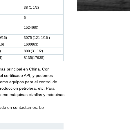
38 (1 1/2)
6
1524(60)
9/16)
3075 (121 1/16 )
16)
1600(63)
)
800 (31 1/2)
4)
8135(17935)
as principal en China. Con
l certificado API, y podemos
como equipos para el control de
roducción petrolera, etc. Para
 como máquinas cizallas y máquinas
dude en contactarnos. Le