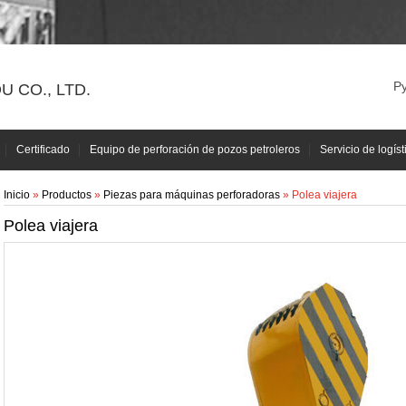
Р
 CO., LTD.
Certificado
Equipo de perforación de pozos petroleros
Servicio de logíst
Inicio
»
Productos
»
Piezas para máquinas perforadoras
» Polea viajera
Polea viajera