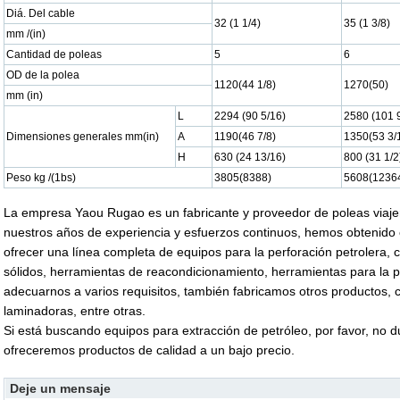
Diá. Del cable
32 (1 1/4)
35 (1 3/8)
mm /(in)
Cantidad de poleas
5
6
OD de la polea
1120(44 1/8)
1270(50)
mm (in)
L
2294 (90 5/16)
2580 (101 
Dimensiones generales mm(in)
A
1190(46 7/8)
1350(53 3/
H
630 (24 13/16)
800 (31 1/2
Peso kg /(1bs)
3805(8388)
5608(1236
La empresa Yaou Rugao es un fabricante y proveedor de poleas viajer
nuestros años de experiencia y esfuerzos continuos, hemos obtenido e
ofrecer una línea completa de equipos para la perforación petrolera, 
sólidos, herramientas de reacondicionamiento, herramientas para la p
adecuarnos a varios requisitos, también fabricamos otros productos,
laminadoras, entre otras.
Si está buscando equipos para extracción de petróleo, por favor, no 
ofreceremos productos de calidad a un bajo precio.
Deje un mensaje