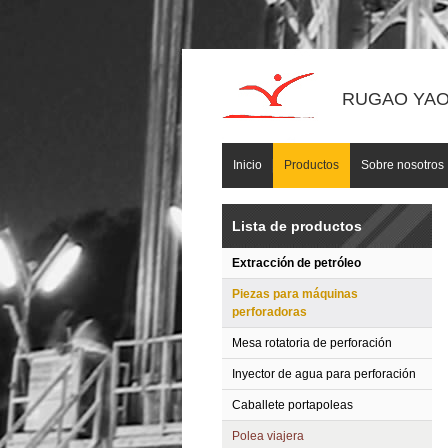
RUGAO YAOU
Inicio
Productos
Sobre nosotros
Lista de productos
Extracción de petróleo
Piezas para máquinas
perforadoras
Mesa rotatoria de perforación
Inyector de agua para perforación
Caballete portapoleas
Polea viajera