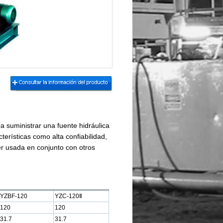
 suministrar una fuente hidráulica
terísticas como alta confiabilidad,
er usada en conjunto con otros
YZBF-120
YZC-120Ⅱ
120
120
31.7
31.7