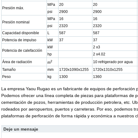
MPa
20
20
Presión máx.
psi
2900
2900
MPa
16
16
Presión nominal
psi
2320
2320
Capacidad disponible
L
587
587
Potencia de impulso
kW
37
37
kW
2 x3
Potencia de calefacción
hp
2 x4.02
2
Área de radiación
10 refrigerado por agua
m
Tamaño
mm
1720x1090x1255
1720x1310x1255
Peso
kg
1300
1360
La empresa Yaou Rugao es un fabricante de equipos de perforación p
Podemos ofrecer una línea completa de piezas para plataformas de p
cementación de pozos, herramientas de producción petrolera, etc. U
rodeados por aeropuertos, puertos y carreteras. Por eso, podemos tr
plataformas de perforación de forma rápida y económica a nuestros c
Deje un mensaje