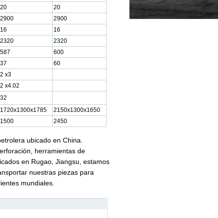
20
20
2900
2900
16
16
2320
2320
587
600
37
60
2 x3
2 x4.02
32
1720x1300x1785
2150x1300x1650
1500
2450
etrolera ubicado en China.
erforación, herramientas de
bicados en Rugao, Jiangsu, estamos
ansportar nuestras piezas para
lientes mundiales.