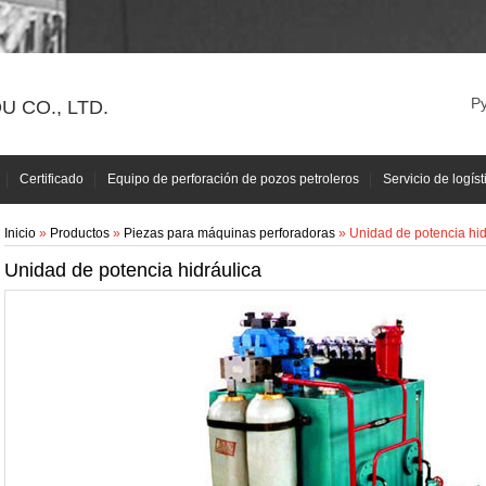
Р
 CO., LTD.
Certificado
Equipo de perforación de pozos petroleros
Servicio de logíst
Inicio
»
Productos
»
Piezas para máquinas perforadoras
» Unidad de potencia hid
Unidad de potencia hidráulica