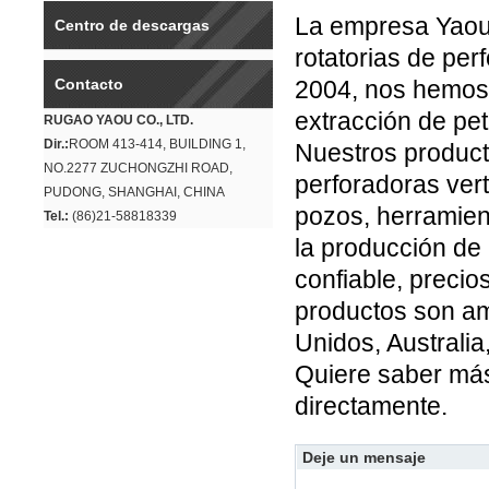
La empresa Yaou 
Centro de descargas
rotatorias de pe
Contacto
2004, nos hemos 
extracción de pet
RUGAO YAOU CO., LTD.
Dir.:
ROOM 413-414, BUILDING 1,
Nuestros product
NO.2277 ZUCHONGZHI ROAD,
perforadoras ver
PUDONG, SHANGHAI, CHINA
pozos, herramien
Tel.:
(86)21-58818339
la producción de
confiable, precio
productos son a
Unidos, Australia
Quiere saber más
directamente.
Deje un mensaje