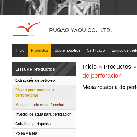
RUGAO YAOU CO., LTD.
Inicio
Productos
Sobre nosotros
Certificado
Equipo de perf
Inicio
»
Productos
Lista de productos
de perforación
Extracción de petróleo
Mesa rotatoria de per
Piezas para máquinas
perforadoras
Mesa rotatoria de perforación
Inyector de agua para perforación
Caballete portapoleas
Polea viajera