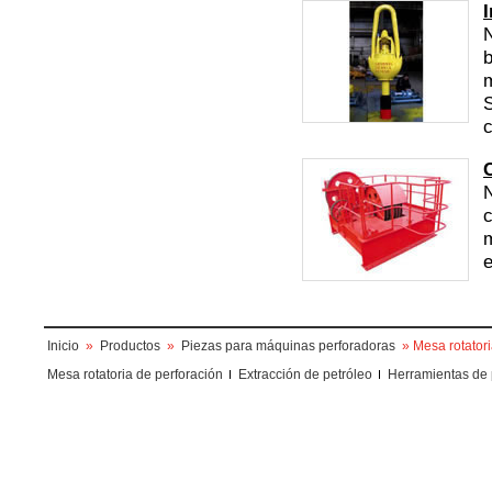
N
b
m
S
c
N
c
m
e
Inicio
»
Productos
»
Piezas para máquinas perforadoras
» Mesa rotator
Mesa rotatoria de perforación
Extracción de petróleo
Herramientas de 