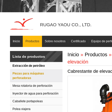
RUGAO YAOU CO., LTD.
Inicio
Productos
Sobre nosotros
Certificado
Equipo de perf
Inicio
»
Productos
Lista de productos
elevación
Extracción de petróleo
Cabrestante de eleva
Piezas para máquinas
perforadoras
Mesa rotatoria de perforación
Inyector de agua para perforación
Caballete portapoleas
Polea viajera