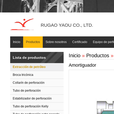
RUGAO YAOU CO., LTD.
Inicio
Productos
Sobre nosotros
Certificado
Equipo de perf
Inicio
»
Productos
Lista de productos
Amortiguador
Extracción de petróleo
Broca tricónica
Collarín de perforación
Tubo de perforación
Estabilizador de perforación
Tubo de perforación Kelly