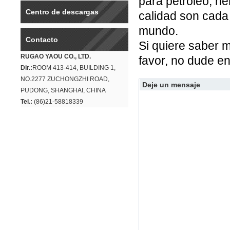
para petróleo, he
Centro de descargas
calidad son cada
mundo.
Contacto
Si quiere saber 
RUGAO YAOU CO., LTD.
favor, no dude e
Dir.:
ROOM 413-414, BUILDING 1,
NO.2277 ZUCHONGZHI ROAD,
Deje un mensaje
PUDONG, SHANGHAI, CHINA
Tel.:
(86)21-58818339