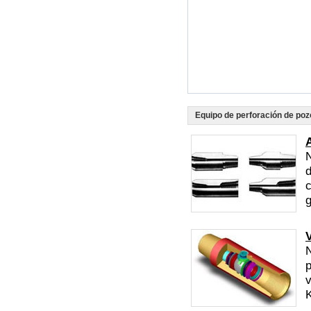
Equipo de perforación de poz
N
d
c
g
N
p
v
K