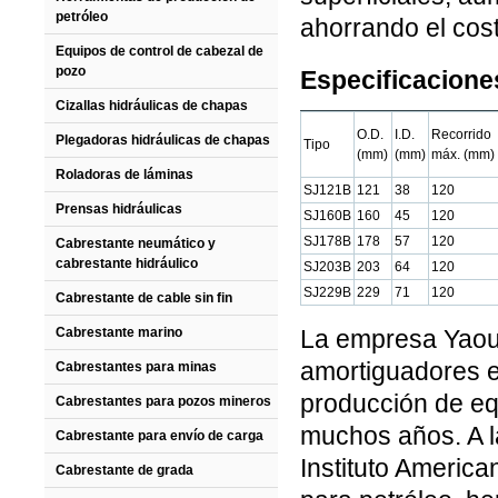
petróleo
ahorrando el cos
Equipos de control de cabezal de
pozo
Especificacione
Cizallas hidráulicas de chapas
O.D.
I.D.
Recorrido
Plegadoras hidráulicas de chapas
Tipo
(mm)
(mm)
máx. (mm)
Roladoras de láminas
SJ121B
121
38
120
Prensas hidráulicas
SJ160B
160
45
120
SJ178B
178
57
120
Cabrestante neumático y
cabrestante hidráulico
SJ203B
203
64
120
SJ229B
229
71
120
Cabrestante de cable sin fin
Cabrestante marino
La empresa Yaou 
amortiguadores e
Cabrestantes para minas
producción de eq
Cabrestantes para pozos mineros
muchos años. A l
Cabrestante para envío de carga
Instituto America
Cabrestante de grada