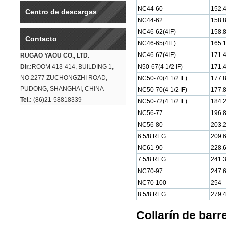
NC44-60
152.
Centro de descargas
NC44-62
158.
NC46-62(4IF)
158.
Contacto
NC46-65(4IF)
165.
NC46-67(4IF)
171.
RUGAO YAOU CO., LTD.
Dir.:
ROOM 413-414, BUILDING 1,
N50-67(4 1/2 IF)
171.
NO.2277 ZUCHONGZHI ROAD,
NC50-70(4 1/2 IF)
177.
PUDONG, SHANGHAI, CHINA
NC50-70(4 1/2 IF)
177.
Tel.:
(86)21-58818339
NC50-72(4 1/2 IF)
184.
NC56-77
196.
NC56-80
203.
6 5/8 REG
209.
NC61-90
228.
7 5/8 REG
241.
NC70-97
247.
NC70-100
254
8 5/8 REG
279.
Collarín de barr