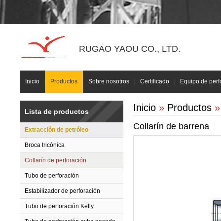
RUGAO YAOU CO., LTD.
Inicio
Productos
Sobre nosotros
Certificado
Equipo de perf
Inicio
»
Productos
Lista de productos
Collarín de barrena
Extracción de petróleo
Broca tricónica
Collarín de perforación
Tubo de perforación
Estabilizador de perforación
Tubo de perforación Kelly