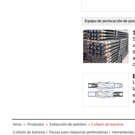
Equipo de perforación de poz
S
u
d
a
c
U
l
e
e
Inicio
»
Productos
»
Extracción de petróleo
» Collarín de barrena
Collarín de barrena
Piezas para máquinas perforadoras
Herramientas 