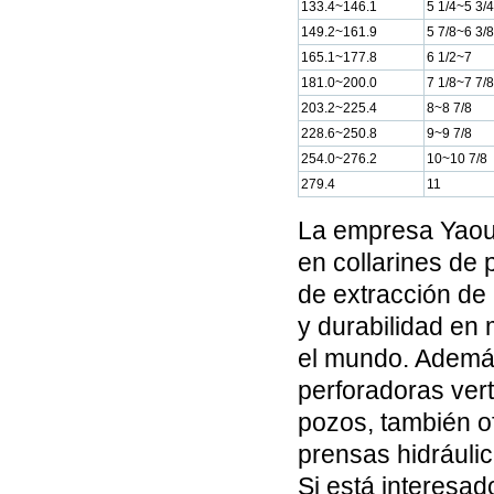
133.4~146.1
5 1/4~5 3/4
149.2~161.9
5 7/8~6 3/8
165.1~177.8
6 1/2~7
181.0~200.0
7 1/8~7 7/8
203.2~225.4
8~8 7/8
228.6~250.8
9~9 7/8
254.0~276.2
10~10 7/8
279.4
11
La empresa Yaou 
en collarines de
de extracción de 
y durabilidad en
el mundo. Además
perforadoras ver
pozos, también o
prensas hidráuli
Si está interesa