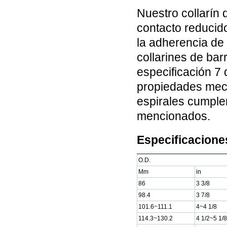
Nuestro collarín
contacto reducido
la adherencia de 
collarines de bar
especificación 7
propiedades mecá
espirales cumple
mencionados.
Especificaciones
O.D.
Mm
in
86
3 3/8
98.4
3 7/8
101.6~111.1
4~4 1/8
114.3~130.2
4 1/2~5 1/8