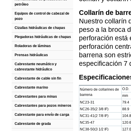
petróleo
Collarín de bar
Equipos de control de cabezal de
pozo
Nuestro collarín
Cizallas hidráulicas de chapas
peso a la broca d
perforación está 
Plegadoras hidráulicas de chapas
perforación centr
Roladoras de láminas
barrena son estr
Prensas hidráulicas
especificación 7
Cabrestante neumático y
cabrestante hidráulico
Especificacione
Cabrestante de cable sin fin
Cabrestante marino
O.D.
Número de collarines de
barrena
mm
Cabrestantes para minas
NC23-31
79.4
Cabrestantes para pozos mineros
NC26-35(2 3/8 IF)
88.9
Cabrestante para envío de carga
NC31-41(2 7/8 IF)
104.
NC35-47
120.
Cabrestante de grada
NC38-50(3 1/2 IF)
127.