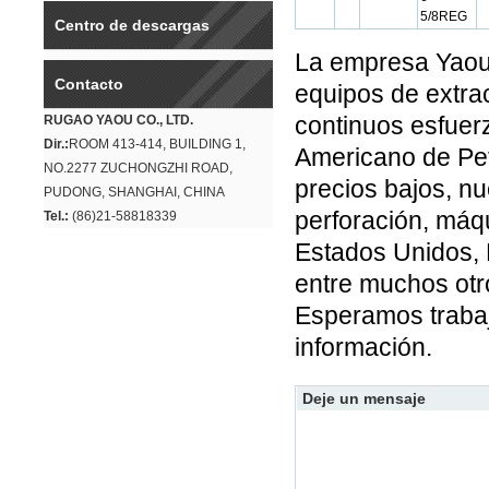
5/8REG
Centro de descargas
La empresa Yaou
Contacto
equipos de extrac
continuos esfuerz
RUGAO YAOU CO., LTD.
Dir.:
ROOM 413-414, BUILDING 1,
Americano de Petr
NO.2277 ZUCHONGZHI ROAD,
precios bajos, nu
PUDONG, SHANGHAI, CHINA
perforación, máqu
Tel.:
(86)21-58818339
Estados Unidos, K
entre muchos otr
Esperamos trabaj
información.
Deje un mensaje