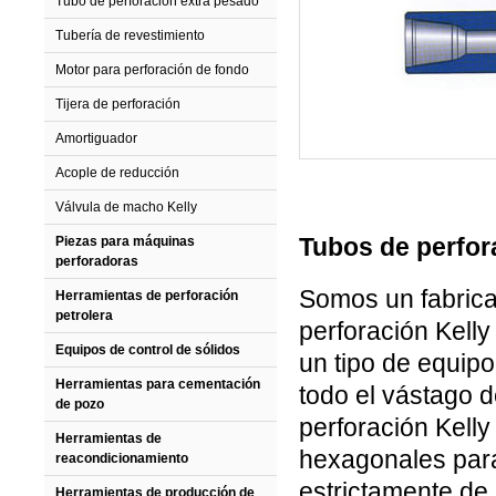
Tubo de perforación extra pesado
Tubería de revestimiento
Motor para perforación de fondo
Tijera de perforación
Amortiguador
Acople de reducción
Válvula de macho Kelly
Tubos de perfor
Piezas para máquinas
perforadoras
Somos un fabrica
Herramientas de perforación
petrolera
perforación Kelly
Equipos de control de sólidos
un tipo de equipo
Herramientas para cementación
todo el vástago 
de pozo
perforación Kelly
Herramientas de
hexagonales para
reacondicionamiento
estrictamente de
Herramientas de producción de