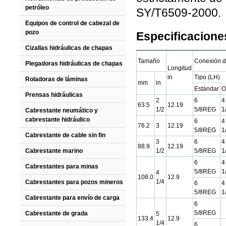
petróleo
SY/T6509-2000.
Equipos de control de cabezal de
pozo
Especificaciones
Cizallas hidráulicas de chapas
Tamaño
Conexión de
Plegadoras hidráulicas de chapas
Longitud
in
Tipo (LH)
Roladoras de láminas
mm
in
Estándar
O
Prensas hidráulicas
2
6
4
63.5
12.19
1/2
5/8REG
1
Cabrestante neumático y
cabrestante hidráulico
6
4
76.2
3
12.19
5/8REG
1
Cabrestante de cable sin fin
3
6
4
88.9
12.19
Cabrestante marino
1/2
5/8REG
1
6
4
Cabrestantes para minas
5/8REG
1
4
108.0
12.9
1/4
Cabrestantes para pozos mineros
6
4
5/8REG
1
Cabrestante para envío de carga
6
5/8REG
Cabrestante de grada
5
133.4
12.9
1/4
6