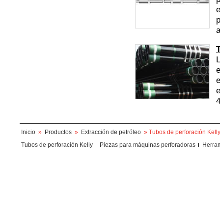
e
p
a
L
e
e
e
4
Inicio
»
Productos
»
Extracción de petróleo
» Tubos de perforación Kell
Tubos de perforación Kelly
Piezas para máquinas perforadoras
Herram