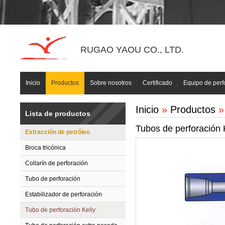
RUGAO YAOU CO., LTD.
Inicio
Productos
Sobre nosotros
Certificado
Equipo de perf
Inicio
»
Productos
Lista de productos
Tubos de perforación 
Extracción de petróleo
Broca tricónica
Collarín de perforación
Tubo de perforación
Estabilizador de perforación
Tubo de perforación Kelly