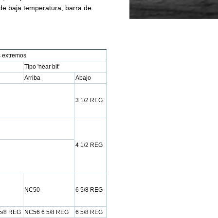
de baja temperatura, barra de
 extremos
Tipo 'near bit'
Arriba
Abajo
3 1/2 REG
4 1/2 REG
NC50
6 5/8 REG
5/8 REG
NC56 6 5/8 REG
6 5/8 REG