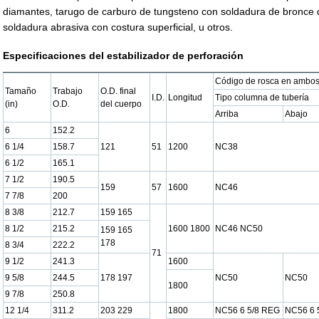
diamantes, tarugo de carburo de tungsteno con soldadura de bronce 
soldadura abrasiva con costura superficial, u otros.
Especificaciones del estabilizador de perforación
Código de rosca en ambos
Tamaño
Trabajo
O.D. final
I.D.
Longitud
Tipo columna de tubería
(in)
O.D.
del cuerpo
Arriba
Abajo
6
152.2
6 1/4
158.7
121
51
1200
NC38
6 1/2
165.1
7 1/2
190.5
159
57
1600
NC46
7 7/8
200
8 3/8
212.7
159 165
8 1/2
215.2
1600 1800
NC46 NC50
159 165
178
8 3/4
222.2
71
9 1/2
241.3
1600
9 5/8
244.5
178 197
NC50
NC50
1800
9 7/8
250.8
12 1/4
311.2
203 229
1800
NC56 6 5/8 REG
NC56 6 