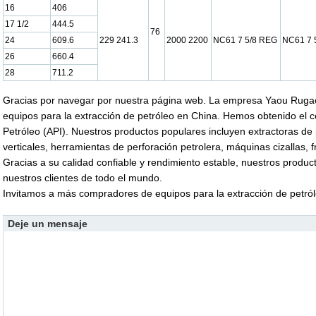
16
406
17 1/2
444.5
76
24
609.6
229 241.3
2000 2200
NC61 7 5/8 REG
NC61 7 
26
660.4
28
711.2
Gracias por navegar por nuestra página web. La empresa Yaou Rugao 
equipos para la extracción de petróleo en China. Hemos obtenido el ce
Petróleo (API). Nuestros productos populares incluyen extractoras de
verticales, herramientas de perforación petrolera, máquinas cizallas, 
Gracias a su calidad confiable y rendimiento estable, nuestros produ
nuestros clientes de todo el mundo.
Invitamos a más compradores de equipos para la extracción de petról
Deje un mensaje