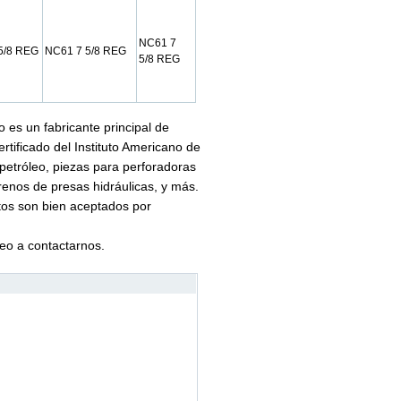
NC61 7
5/8 REG
NC61 7 5/8 REG
5/8 REG
es un fabricante principal de
rtificado del Instituto Americano de
 petróleo, piezas para perforadoras
frenos de presas hidráulicas, y más.
ctos son bien aceptados por
eo a contactarnos.