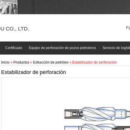
Р
 CO., LTD.
Certificado
Equipo de perforación de pozos petroleros
Servicio de logíst
Inicio
»
Productos
»
Extracción de petróleo
» Estabilizador de perforación
Estabilizador de perforación