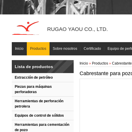
RUGAO YAOU CO., LTD.
Inicio
Productos
Sobre nosotros
Certificado
Equipo de perf
Inicio
»
Productos
»
Cabrestante
Lista de productos
Cabrestante para poz
Extracción de petróleo
Piezas para máquinas
perforadoras
Herramientas de perforación
petrolera
Equipos de control de sólidos
Herramientas para cementación
de pozo