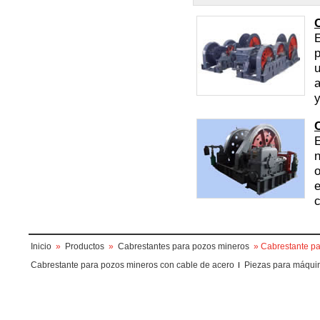
E
p
u
a
y
E
n
o
e
c
Inicio
»
Productos
»
Cabrestantes para pozos mineros
» Cabrestante pa
Cabrestante para pozos mineros con cable de acero
Piezas para máqui