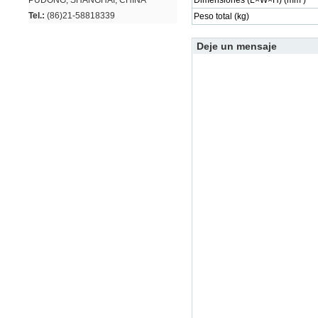
PUDONG, SHANGHAI, CHINA
Dimensiones (L×W×H) (mm )
Tel.:
(86)21-58818339
Peso total (kg)
Deje un mensaje