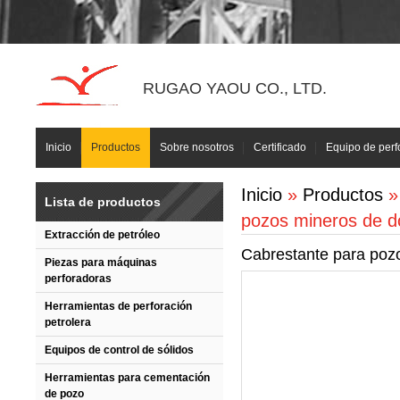
RUGAO YAOU CO., LTD.
Inicio
Productos
Sobre nosotros
Certificado
Equipo de perf
Inicio
»
Productos
Lista de productos
pozos mineros de d
Extracción de petróleo
Cabrestante para poz
Piezas para máquinas
perforadoras
Herramientas de perforación
petrolera
Equipos de control de sólidos
Herramientas para cementación
de pozo