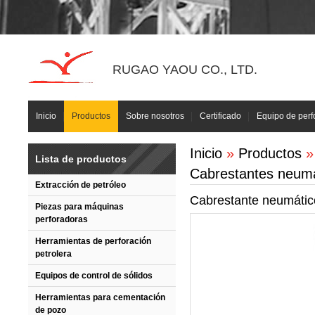
RUGAO YAOU CO., LTD.
Inicio
Productos
Sobre nosotros
Certificado
Equipo de perf
Inicio
»
Productos
Lista de productos
Cabrestantes neumá
Extracción de petróleo
Cabrestante neumáti
Piezas para máquinas
perforadoras
Herramientas de perforación
petrolera
Equipos de control de sólidos
Herramientas para cementación
de pozo