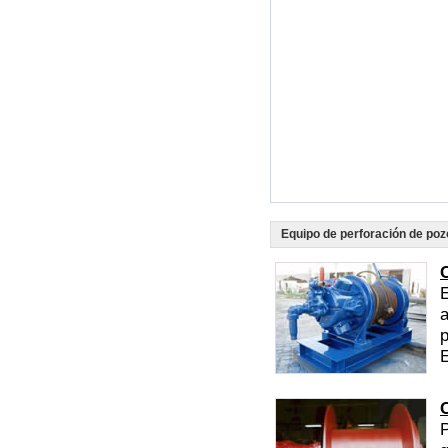
Equipo de perforación de poz
E
a
p
E
P