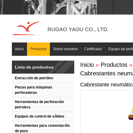
RUGAO YAOU CO., LTD.
Inicio
Productos
Sobre nosotros
Certificado
Equipo de perf
Inicio
»
Productos
Lista de productos
Cabrestantes neumá
Extracción de petróleo
Cabrestante neumático
Piezas para máquinas
perforadoras
Herramientas de perforación
petrolera
Equipos de control de sólidos
Herramientas para cementación
de pozo