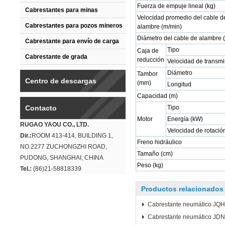
Fuerza de empuje lineal (kg)
Cabrestantes para minas
Velocidad promedio del cable d
Cabrestantes para pozos mineros
alambre (m/min)
Diámetro del cable de alambre
Cabrestante para envío de carga
Tipo
Caja de
Cabrestante de grada
reducción
Velocidad de transmi
Diámetro
Tambor
Centro de descargas
(mm)
Longitud
Capacidad (m)
Contacto
Tipo
Motor
Energía (kW)
RUGAO YAOU CO., LTD.
Velocidad de rotación
Dir.:
ROOM 413-414, BUILDING 1,
Freno hidráulico
NO.2277 ZUCHONGZHI ROAD,
Tamaño (cm)
PUDONG, SHANGHAI, CHINA
Peso (kg)
Tel.:
(86)21-58818339
Productos relacionados
Cabrestante neumático JQ
Cabrestante neumático JDN