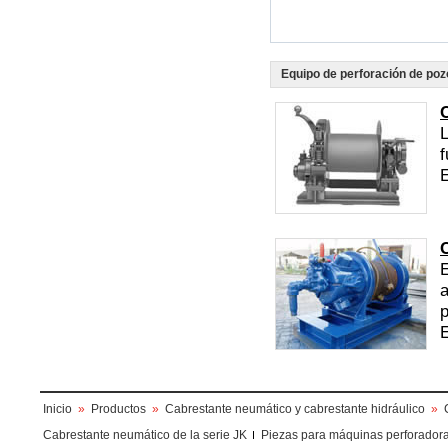
Equipo de perforación de poz
L
f
E
E
a
p
E
Inicio
»
Productos
»
Cabrestante neumático y cabrestante hidráulico
»
Cabrestante neumático de la serie JK
Piezas para máquinas perforador