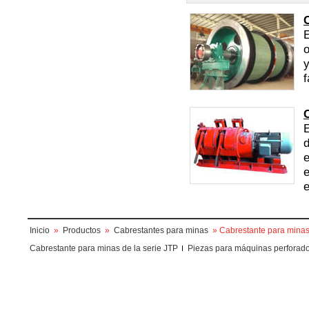
E
o
y
f
E
d
e
e
e
Inicio
»
Productos
»
Cabrestantes para minas
» Cabrestante para minas 
Cabrestante para minas de la serie JTP
Piezas para máquinas perforad