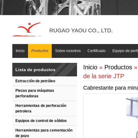
RUGAO YAOU CO., LTD.
Inicio
Productos
Sobre nosotros
Certificado
Equipo de perf
Inicio
»
Productos
Lista de productos
de la serie JTP
Extracción de petróleo
Cabrestante para mina
Piezas para máquinas
perforadoras
Herramientas de perforación
petrolera
Equipos de control de sólidos
Herramientas para cementación
de pozo