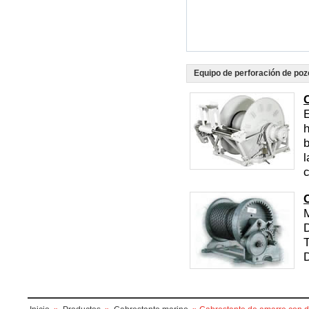
Equipo de perforación de poz
E
h
b
l
c
M
D
D