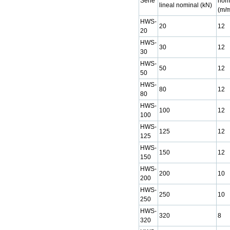
Serie
nom
lineal nominal (kN)
(m/m
HWS-
20
12
20
HWS-
30
12
30
HWS-
50
12
50
HWS-
80
12
80
HWS-
100
12
100
HWS-
125
12
125
HWS-
150
12
150
HWS-
200
10
200
HWS-
250
10
250
HWS-
320
8
320