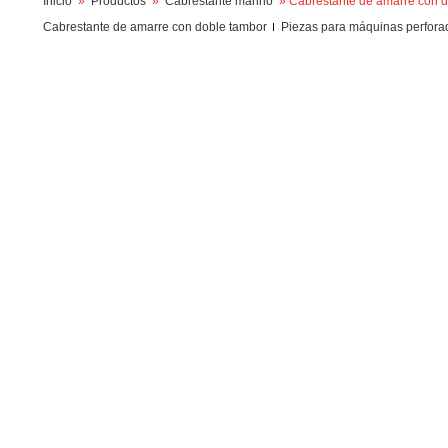
Inicio
»
Productos
»
Cabrestante marino
» Cabrestante de amarre con d
Cabrestante de amarre con doble tambor
Piezas para máquinas perfora