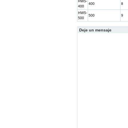
HWS-
400
8
400
HWS-
500
9
500
Deje un mensaje