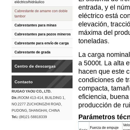
eléctrico/hidráulico
entrada, y el nú
Cabrestante de amarre con doble
eléctrico está co
tambor
elevación, tracció
Cabrestantes para minas
máxima del produ
Cabrestantes para pozos mineros
toneladas.
Cabrestante para envío de carga
Cabrestante de grada
La carga nominal
a 5000t. La alta 
Centro de descargas
hacen que este c
condiciones de tr
Contacto
compacta, tamaño
RUGAO YAOU CO., LTD.
eficiencia, buena
Dir.:
ROOM 413-414, BUILDING 1,
producción de ru
NO.2277 ZUCHONGZHI ROAD,
PUDONG, SHANGHAI, CHINA
Parámetros téc
Tel.:
(86)21-58818339
Velo
Fuerza de empuje