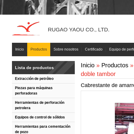
RUGAO YAOU CO., LTD.
Inicio
Productos
Sobre nosotros
Certificado
Equipo de perf
Inicio
»
Productos
Lista de productos
doble tambor
Extracción de petróleo
Cabrestante de amarr
Piezas para máquinas
perforadoras
Herramientas de perforación
petrolera
Equipos de control de sólidos
Herramientas para cementación
de pozo