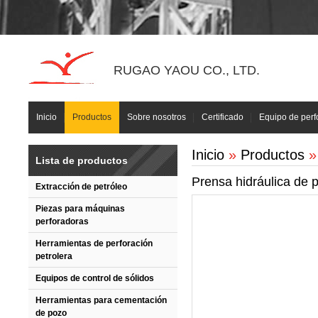
RUGAO YAOU CO., LTD.
Inicio
Productos
Sobre nosotros
Certificado
Equipo de perf
Inicio
»
Productos
Lista de productos
Prensa hidráulica de 
Extracción de petróleo
Piezas para máquinas
perforadoras
Herramientas de perforación
petrolera
Equipos de control de sólidos
Herramientas para cementación
de pozo