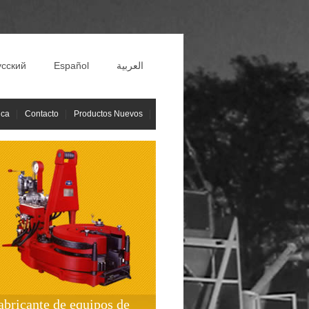
усский
Español
العربية
ica
Contacto
Productos Nuevos
abricante de equipos de