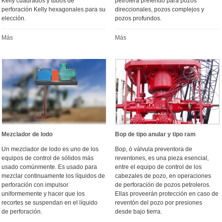
Kelly cuadrados y tubos de
petrolera preferido para pozos
perforación Kelly hexagonales para su
direccionales, pozos complejos y
elección.
pozos profundos.
Más
Más
Mezclador de lodo
Bop de tipo anular y tipo ram
Un mezclador de lodo es uno de los
Bop, ó válvula preventora de
equipos de control de sólidos más
reventones, es una pieza esencial,
usado comúnmente. Es usado para
entre el equipo de control de los
mezclar continuamente los líquidos de
cabezales de pozo, en operaciones
perforación con impulsor
de perforación de pozos petroleros.
uniformemente y hacer que los
Ellas proveerán protección en caso de
recortes se suspendan en el líquido
reventón del pozo por presiones
de perforación.
desde bajo tierra.